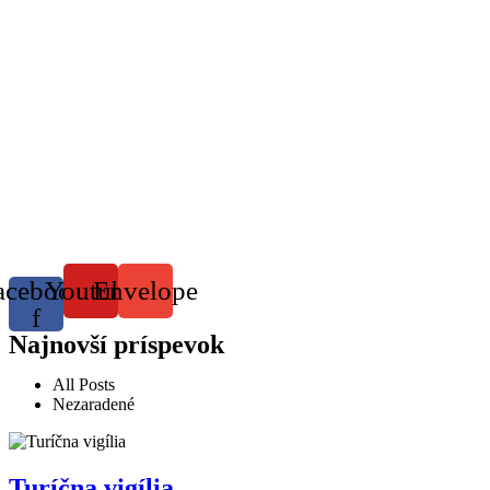
acebook-
Youtube
Envelope
f
Najnovší príspevok
All Posts
Nezaradené
Turíčna vigília