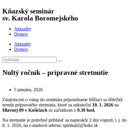
Kňazský seminár
sv. Karola Boromejského
Aktuality
Domov
Aktuality
Domov
Nultý ročník – prípravné stretnutie
5 januára, 2026
Záujemcom o vstup do seminára pripomíname blížiaci sa dôležitý
termín prípravného stretnutia, ktoré sa uskutoční
10. 1. 2026
na
Hlavnej 89 v Košiciach
so začiatkom o
9.30 hod.
Na stretnutie je potrebné prihlásiť sa najneskôr 2 dni vopred, t. j. do
8. 1. 2026, na e-mailovú adresu: spiritual2@kske.sk